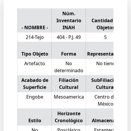
Núm.
Inventario
Cantidad de
- NOMBRE -
INAH
Objetos
214-Tejo
404 - P.J. 49
5
Tipo Objeto
Forma
Representación
Artefacto
No
No tiene
determinado
Acabado de
Filiación
SubFiliación
Superficie
Cultural
Cultural
Engobe
Mesoamerica
Centro de
México
Horizonte
Estilo
Cronológico
Almacenaje
O
No
Posclásico
Estantería