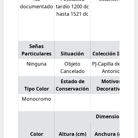
documentado
tardío 1200 dc
c
hasta 1521 dc
p
s
Señas
Particulares
Situación
Colección INAH
Ninguna
Objeto
PJ-Capilla de San
Cancelado
Antonio
Estado de
Motivos
Tipo Color
Conservación
Decorativos
M
Monocromo
Dimensiones:
Color
Altura (cm)
Anchura (cm)